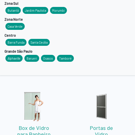
Zona Sul
Butantã
Jardim Paulista
Morumbi
Zona Norte
Casa Verde
Centro
Barra Funda
Santa Cecília
Grande São Paulo
Alphaville
Barueri
Osasco
Tamboré
Box de Vidro
Portas de
para Banheiro
Vidro