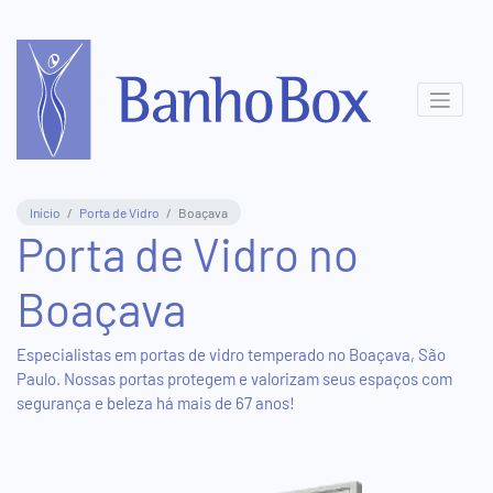
Central
de
Atendimento
(11)
Início
Porta de Vidro
Boaçava
3831-
Porta de Vidro no
8411
Boaçava
(11)
95577-
5816
Especialistas em portas de vidro temperado no Boaçava, São
Paulo. Nossas portas protegem e valorizam seus espaços com
segurança e beleza há mais de 67 anos!
Show
Room
Virtual