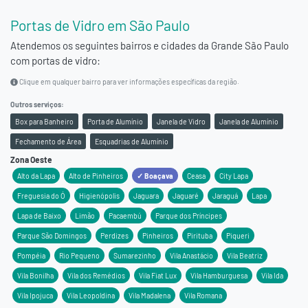
Portas de Vidro em São Paulo
Atendemos os seguintes bairros e cidades da
Grande São Paulo
com portas de vidro:
Clique em qualquer bairro para ver informações específicas da região.
Outros serviços:
Box para Banheiro
Porta de Alumínio
Janela de Vidro
Janela de Alumínio
Fechamento de Área
Esquadrias de Alumínio
Zona Oeste
Alto da Lapa
Alto de Pinheiros
✓ Boaçava
Ceasa
City Lapa
Freguesia do Ó
Higienópolis
Jaguara
Jaguaré
Jaraguá
Lapa
Lapa de Baixo
Limão
Pacaembú
Parque dos Príncipes
Parque São Domingos
Perdizes
Pinheiros
Pirituba
Piqueri
Pompéia
Rio Pequeno
Sumarezinho
Vila Anastácio
Vila Beatriz
Vila Bonilha
Vila dos Remédios
Vila Fiat Lux
Vila Hamburguesa
Vila Ida
Vila Ipojuca
Vila Leopoldina
Vila Madalena
Vila Romana