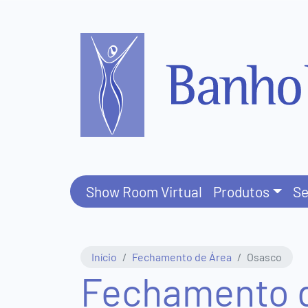
Central
de
Atendimento
(11)
3831-
Show Room Virtual
Produtos
Se
8411
(11)
Início
Fechamento de Área
Osasco
95577-
Fechamento 
5816