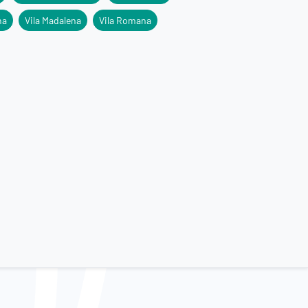
na
Vila Madalena
Vila Romana