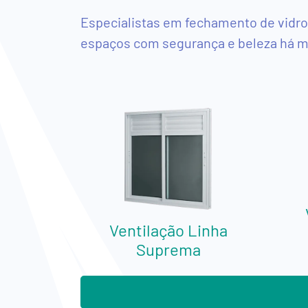
Especialistas em fechamento de vidr
Show
espaços com segurança e beleza há ma
Room
Virtual
Produtos
Box
de
Vidro
para
Ventilação Linha
Banheiro
Suprema
Esquadrias
de