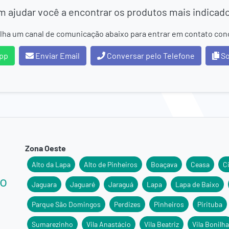
 ajudar você a encontrar os produtos mais indicad
lha um canal de comunicação abaixo para entrar em contato con
pp
Enviar Email
Conversar pelo Telefone
So
Zona Oeste
Alto da Lapa
Alto de Pinheiros
Boaçava
Ceasa
C
ão
Jaguara
Jaguaré
Jaraguá
Lapa
Lapa de Baixo
Parque São Domingos
Perdizes
Pinheiros
Pirituba
Sumarezinho
Vila Anastácio
Vila Beatriz
Vila Bonilha