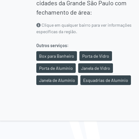
cidades da
Grande São Paulo
com
fechamento de área:
Clique em qualquer bairro para ver informações
específicas da região.
Outros serviços:
Box para Banheiro
Porta de Vidro
Porta de Alumínio
Janela de Vidro
Janela de Alumínio
Esquadrias de Alumínio