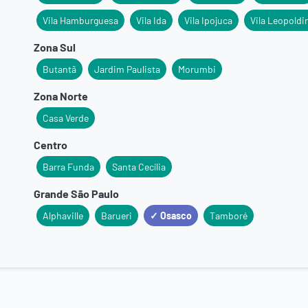
Vila Hamburguesa
Vila Ida
Vila Ipojuca
Vila Leopoldi
Zona Sul
Butantã
Jardim Paulista
Morumbi
Zona Norte
Casa Verde
Centro
Barra Funda
Santa Cecília
Grande São Paulo
Alphaville
Barueri
✓ Osasco
Tamboré