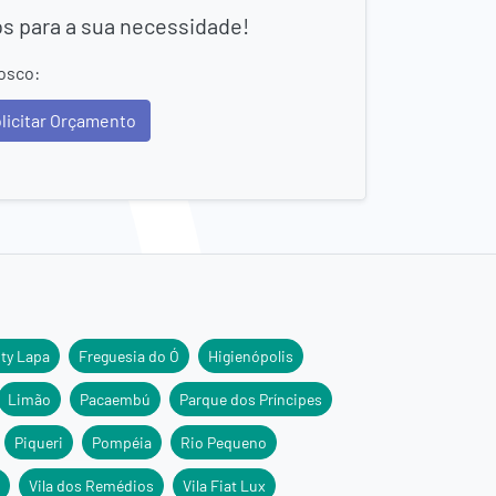
os para a sua necessidade!
osco:
licitar Orçamento
ity Lapa
Freguesia do Ó
Higienópolis
Limão
Pacaembú
Parque dos Príncipes
Piqueri
Pompéia
Rio Pequeno
Vila dos Remédios
Vila Fiat Lux