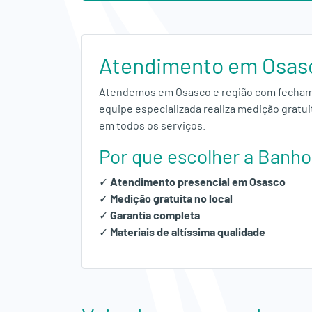
Alumínio
Fechamento
Atendimento em Osas
de
Atendemos em Osasco e região com fecham
Área
equipe especializada realiza medição gratui
em todos os serviços.
Serviços
Por que escolher a Banh
Obras
✓
Atendimento presencial em Osasco
✓
Medição gratuita no local
Empresa
✓
Garantia completa
✓
Materiais de altíssima qualidade
Orçamento
Fale
Conosco