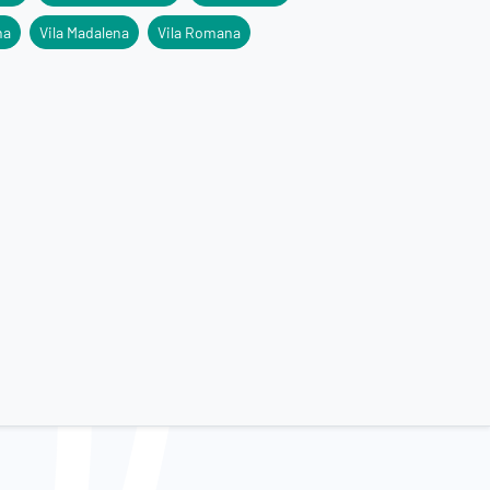
na
Vila Madalena
Vila Romana