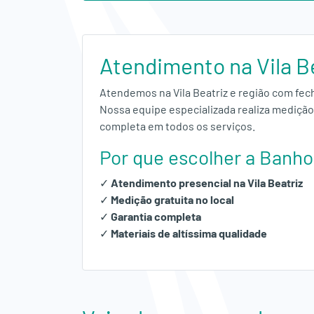
Alumínio
Fechamento
Atendimento na Vila B
de
Atendemos na Vila Beatriz e região com fe
Área
Nossa equipe especializada realiza medição 
completa em todos os serviços.
Serviços
Por que escolher a Banh
Obras
✓
Atendimento presencial na Vila Beatriz
✓
Medição gratuita no local
Empresa
✓
Garantia completa
✓
Materiais de altíssima qualidade
Orçamento
Fale
Conosco