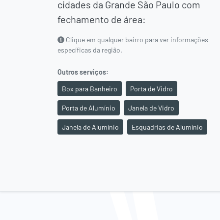
cidades da
Grande São Paulo
com
fechamento de área:
Clique em qualquer bairro para ver informações
específicas da região.
Outros serviços:
Box para Banheiro
Porta de Vidro
Porta de Alumínio
Janela de Vidro
Janela de Alumínio
Esquadrias de Alumínio