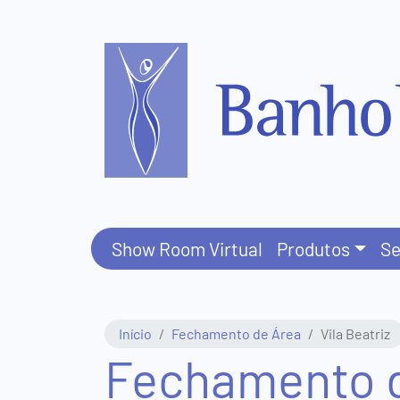
Central
de
Atendimento
(11)
3831-
Show Room Virtual
Produtos
Se
8411
(11)
Início
Fechamento de Área
Vila Beatriz
95577-
Fechamento de
5816