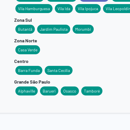
Vila Hamburguesa
Vila Ida
Vila Ipojuca
Vila Leopoldi
Zona Sul
Butantã
Jardim Paulista
Morumbi
Zona Norte
Casa Verde
Centro
Barra Funda
Santa Cecília
Grande São Paulo
Alphaville
Barueri
Osasco
Tamboré