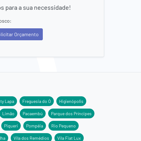
os para a sua necessidade!
osco:
licitar Orçamento
ity Lapa
Freguesia do Ó
Higienópolis
Limão
Pacaembú
Parque dos Príncipes
Piqueri
Pompéia
Rio Pequeno
lha
Vila dos Remédios
Vila Fiat Lux