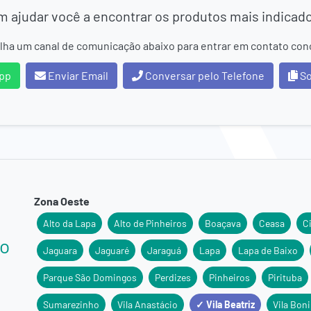
 ajudar você a encontrar os produtos mais indicad
lha um canal de comunicação abaixo para entrar em contato con
pp
Enviar Email
Conversar pelo Telefone
So
Zona Oeste
Alto da Lapa
Alto de Pinheiros
Boaçava
Ceasa
C
ão
Jaguara
Jaguaré
Jaraguá
Lapa
Lapa de Baixo
Parque São Domingos
Perdizes
Pinheiros
Pirituba
Sumarezinho
Vila Anastácio
✓ Vila Beatriz
Vila Boni