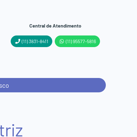
Central de Atendimento
(11) 3831-8411
(11) 95577-5816
sco
riz