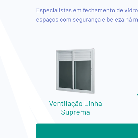
Especialistas em fechamento de vidro
Show
espaços com segurança e beleza há ma
Room
Virtual
Produtos
Box
de
Vidro
para
Ventilação Linha
Banheiro
Suprema
Esquadrias
de