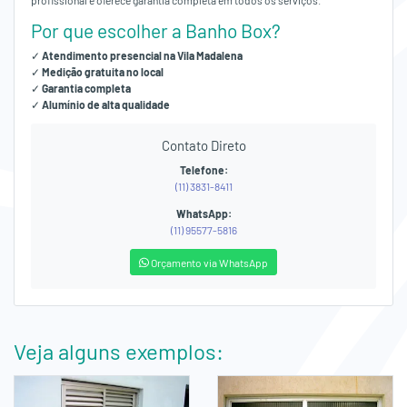
profissional e oferece garantia completa em todos os serviços.
Por que escolher a Banho Box?
✓
Atendimento presencial na Vila Madalena
✓
Medição gratuita no local
✓
Garantia completa
✓
Alumínio de alta qualidade
Contato Direto
Telefone:
(11) 3831-8411
WhatsApp:
(11) 95577-5816
Orçamento via WhatsApp
Veja alguns exemplos: