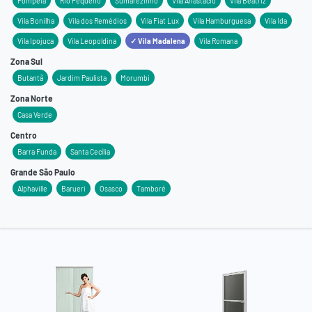
Pompéia
Rio Pequeno
Sumarezinho
Vila Anastácio
Vila Beatriz
Vila Bonilha
Vila dos Remédios
Vila Fiat Lux
Vila Hamburguesa
Vila Ida
Vila Ipojuca
Vila Leopoldina
✓ Vila Madalena
Vila Romana
Zona Sul
Butantã
Jardim Paulista
Morumbi
Zona Norte
Casa Verde
Centro
Barra Funda
Santa Cecília
Grande São Paulo
Alphaville
Barueri
Osasco
Tamboré