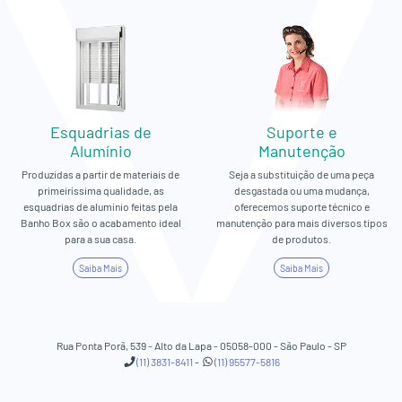
Esquadrias de
Suporte e
Alumínio
Manutenção
Produzidas a partir de materiais de
Seja a substituição de uma peça
primeiríssima qualidade, as
desgastada ou uma mudança,
esquadrias de alumínio feitas pela
oferecemos suporte técnico e
Banho Box são o acabamento ideal
manutenção para mais diversos tipos
para a sua casa.
de produtos.
Saiba Mais
Saiba Mais
Rua Ponta Porã, 539 - Alto da Lapa - 05058-000 - São Paulo - SP
(11) 3831-8411
-
(11) 95577-5816