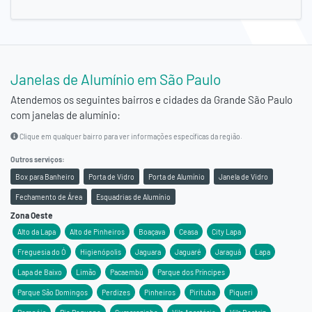
Janelas de Alumínio em São Paulo
Atendemos os seguintes bairros e cidades da
Grande São Paulo
com janelas de alumínio:
Clique em qualquer bairro para ver informações específicas da região.
Outros serviços:
Box para Banheiro
Porta de Vidro
Porta de Alumínio
Janela de Vidro
Fechamento de Área
Esquadrias de Alumínio
Zona Oeste
Alto da Lapa
Alto de Pinheiros
Boaçava
Ceasa
City Lapa
Freguesia do Ó
Higienópolis
Jaguara
Jaguaré
Jaraguá
Lapa
Lapa de Baixo
Limão
Pacaembú
Parque dos Príncipes
Parque São Domingos
Perdizes
Pinheiros
Pirituba
Piqueri