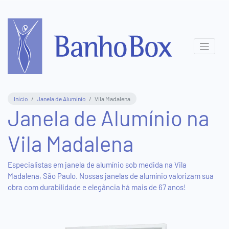
Central
de
Atendimento
(11)
Início
Janela de Alumínio
Vila Madalena
3831-
Janela de Alumínio na
8411
Vila Madalena
(11)
95577-
5816
Especialistas em janela de alumínio sob medida na Vila
Madalena, São Paulo. Nossas janelas de alumínio valorizam sua
obra com durabilidade e elegância há mais de 67 anos!
Show
Room
Virtual