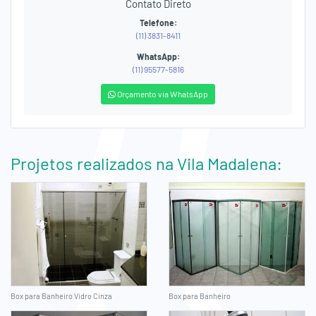
Contato Direto
Telefone:
(11) 3831-8411
WhatsApp:
(11) 95577-5816
Orçamento via WhatsApp
Projetos realizados na Vila Madalena:
Box para Banheiro Vidro Cinza
Box para Banheiro