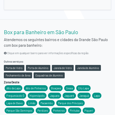
Box para Banheiro em São Paulo
Atendemos os seguintes bairros e cidades da
Grande São Paulo
com box para banheiro:
Clique em qualquer bairro para ver informações específicas da região.
Outros serviços:
Porta de Vidro
Porta de Alumínio
Janela de Vidro
Janela de Alumínio
Fechamento de Área
Esquadrias de Alumínio
Zona Oeste
Alto da Lapa
Alto de Pinheiros
Boaçava
Ceasa
City Lapa
Freguesia do Ó
Higienópolis
Jaguara
Jaguaré
Jaraguá
Lapa
Lapa de Baixo
Limão
Pacaembú
Parque dos Príncipes
Parque São Domingos
Perdizes
Pinheiros
Pirituba
Piqueri