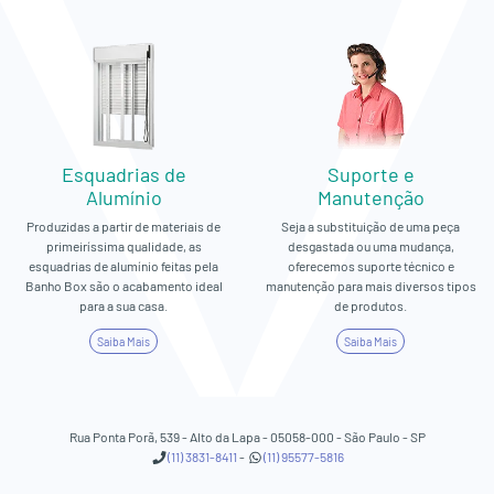
Esquadrias de
Suporte e
Alumínio
Manutenção
Produzidas a partir de materiais de
Seja a substituição de uma peça
primeiríssima qualidade, as
desgastada ou uma mudança,
esquadrias de alumínio feitas pela
oferecemos suporte técnico e
Banho Box são o acabamento ideal
manutenção para mais diversos tipos
para a sua casa.
de produtos.
Saiba Mais
Saiba Mais
Rua Ponta Porã, 539 - Alto da Lapa - 05058-000 - São Paulo - SP
(11) 3831-8411
-
(11) 95577-5816