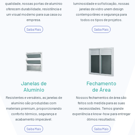
qualidade, nossas portas de alumínio
luminosidade e sofisticação, nossas
oferecem durabilidade, resistência e
janelas de vidro unem design
um visual moderno para sua casa ou
contemporâneo e segurança para
empresa.
todos os tipos de projetos.
Saiba Mais
Saiba Mais
Janelas de
Fechamento
Alumínio
de Área
Resistentes e versáteis, as janelas de
Nossos fechamentos de área são
alumínio são produzidas com
feitos sob medida para as suas
materiais premium, proporcionando
necessidades. Temos grande
conforto térmico, segurança e
experiência e know-how para entregar
acabamento impecável.
ótimos resultados.
Saiba Mais
Saiba Mais