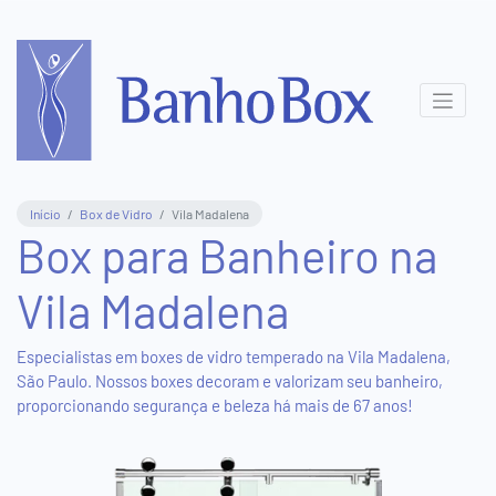
Central
de
Atendimento
(11)
Início
Box de Vidro
Vila Madalena
3831-
Box para Banheiro na
8411
Vila Madalena
(11)
95577-
5816
Especialistas em boxes de vidro temperado na Vila Madalena,
São Paulo. Nossos boxes decoram e valorizam seu banheiro,
proporcionando segurança e beleza há mais de 67 anos!
Show
Room
Virtual