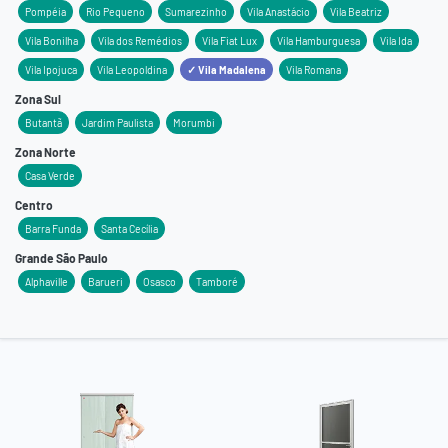
Pompéia
Rio Pequeno
Sumarezinho
Vila Anastácio
Vila Beatriz
Vila Bonilha
Vila dos Remédios
Vila Fiat Lux
Vila Hamburguesa
Vila Ida
Vila Ipojuca
Vila Leopoldina
✓ Vila Madalena
Vila Romana
Zona Sul
Butantã
Jardim Paulista
Morumbi
Zona Norte
Casa Verde
Centro
Barra Funda
Santa Cecília
Grande São Paulo
Alphaville
Barueri
Osasco
Tamboré