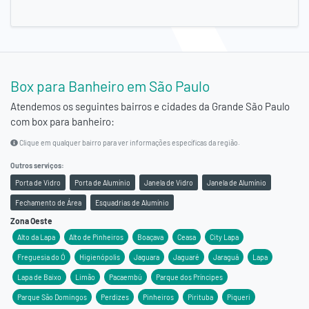
Box para Banheiro em São Paulo
Atendemos os seguintes bairros e cidades da
Grande São Paulo
com box para banheiro:
Clique em qualquer bairro para ver informações específicas da região.
Outros serviços:
Porta de Vidro
Porta de Alumínio
Janela de Vidro
Janela de Alumínio
Fechamento de Área
Esquadrias de Alumínio
Zona Oeste
Alto da Lapa
Alto de Pinheiros
Boaçava
Ceasa
City Lapa
Freguesia do Ó
Higienópolis
Jaguara
Jaguaré
Jaraguá
Lapa
Lapa de Baixo
Limão
Pacaembú
Parque dos Príncipes
Parque São Domingos
Perdizes
Pinheiros
Pirituba
Piqueri