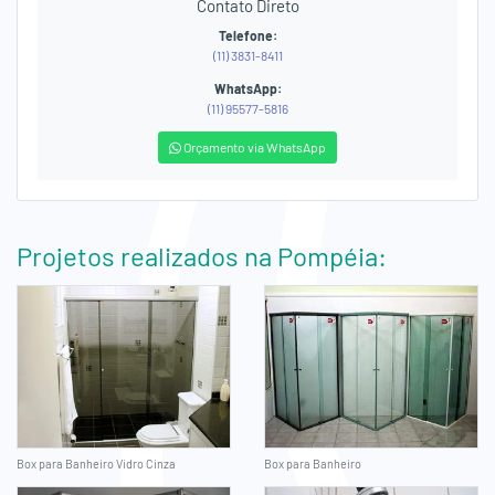
Contato Direto
Telefone:
(11) 3831-8411
WhatsApp:
(11) 95577-5816
Orçamento via WhatsApp
Projetos realizados na Pompéia:
Box para Banheiro Vidro Cinza
Box para Banheiro