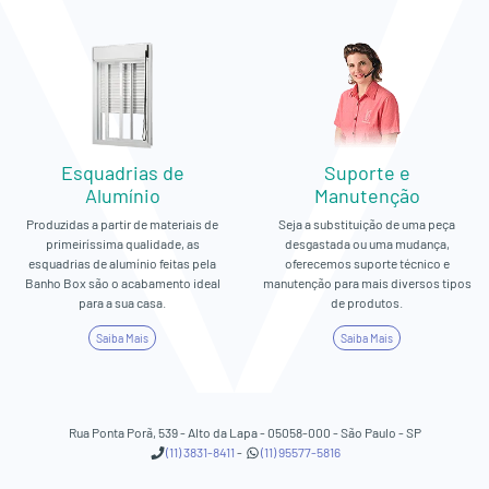
Esquadrias de
Suporte e
Alumínio
Manutenção
Produzidas a partir de materiais de
Seja a substituição de uma peça
primeiríssima qualidade, as
desgastada ou uma mudança,
esquadrias de alumínio feitas pela
oferecemos suporte técnico e
Banho Box são o acabamento ideal
manutenção para mais diversos tipos
para a sua casa.
de produtos.
Saiba Mais
Saiba Mais
Rua Ponta Porã, 539 - Alto da Lapa - 05058-000 - São Paulo - SP
(11) 3831-8411
-
(11) 95577-5816