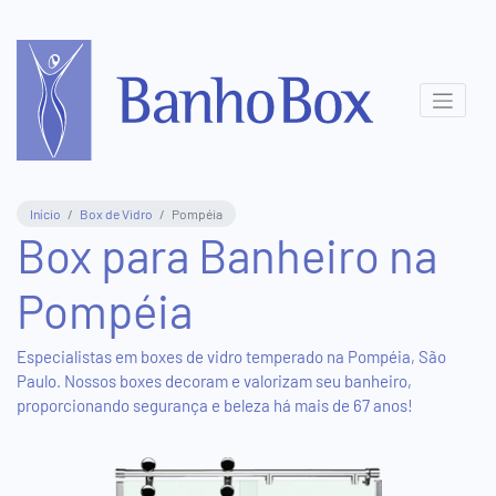
Central
de
Atendimento
(11)
Início
Box de Vidro
Pompéia
3831-
Box para Banheiro na
8411
Pompéia
(11)
95577-
5816
Especialistas em boxes de vidro temperado na Pompéia, São
Paulo. Nossos boxes decoram e valorizam seu banheiro,
proporcionando segurança e beleza há mais de 67 anos!
Show
Room
Virtual