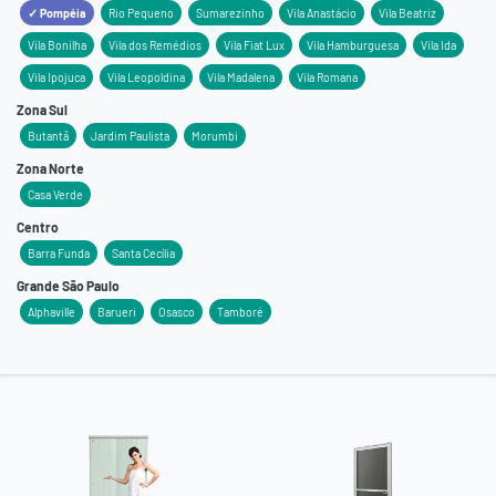
✓ Pompéia
Rio Pequeno
Sumarezinho
Vila Anastácio
Vila Beatriz
Vila Bonilha
Vila dos Remédios
Vila Fiat Lux
Vila Hamburguesa
Vila Ida
Vila Ipojuca
Vila Leopoldina
Vila Madalena
Vila Romana
Zona Sul
Butantã
Jardim Paulista
Morumbi
Zona Norte
Casa Verde
Centro
Barra Funda
Santa Cecília
Grande São Paulo
Alphaville
Barueri
Osasco
Tamboré