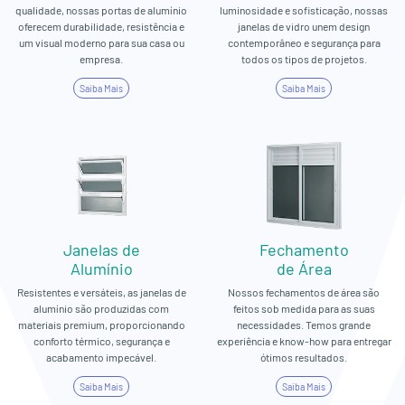
qualidade, nossas portas de alumínio
luminosidade e sofisticação, nossas
oferecem durabilidade, resistência e
janelas de vidro unem design
um visual moderno para sua casa ou
contemporâneo e segurança para
empresa.
todos os tipos de projetos.
Saiba Mais
Saiba Mais
Janelas de
Fechamento
Alumínio
de Área
Resistentes e versáteis, as janelas de
Nossos fechamentos de área são
alumínio são produzidas com
feitos sob medida para as suas
materiais premium, proporcionando
necessidades. Temos grande
conforto térmico, segurança e
experiência e know-how para entregar
acabamento impecável.
ótimos resultados.
Saiba Mais
Saiba Mais