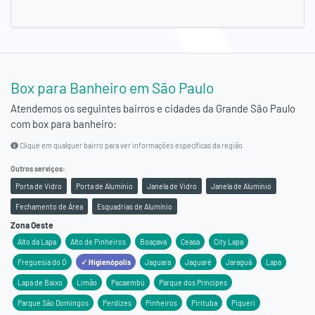
Box para Banheiro em São Paulo
Atendemos os seguintes bairros e cidades da
Grande São Paulo
com box para banheiro:
Clique em qualquer bairro para ver informações específicas da região.
Outros serviços:
Porta de Vidro
Porta de Alumínio
Janela de Vidro
Janela de Alumínio
Fechamento de Área
Esquadrias de Alumínio
Zona Oeste
Alto da Lapa
Alto de Pinheiros
Boaçava
Ceasa
City Lapa
Freguesia do Ó
✓ Higienópolis
Jaguara
Jaguaré
Jaraguá
Lapa
Lapa de Baixo
Limão
Pacaembú
Parque dos Príncipes
Parque São Domingos
Perdizes
Pinheiros
Pirituba
Piqueri