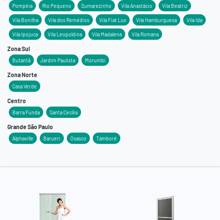
Pompéia
Rio Pequeno
Sumarezinho
Vila Anastácio
Vila Beatriz
Vila Bonilha
Vila dos Remédios
Vila Fiat Lux
Vila Hamburguesa
Vila Ida
Vila Ipojuca
Vila Leopoldina
Vila Madalena
Vila Romana
Zona Sul
Butantã
Jardim Paulista
Morumbi
Zona Norte
Casa Verde
Centro
Barra Funda
Santa Cecília
Grande São Paulo
Alphaville
Barueri
Osasco
Tamboré