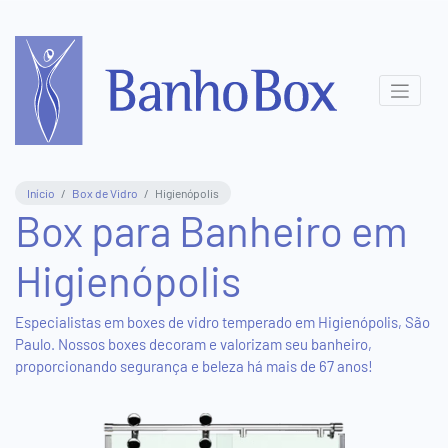
Central
de
Atendimento
(11)
Início
Box de Vidro
Higienópolis
3831-
Box para Banheiro em
8411
Higienópolis
(11)
95577-
5816
Especialistas em boxes de vidro temperado em Higienópolis, São
Paulo. Nossos boxes decoram e valorizam seu banheiro,
proporcionando segurança e beleza há mais de 67 anos!
Show
Room
Virtual