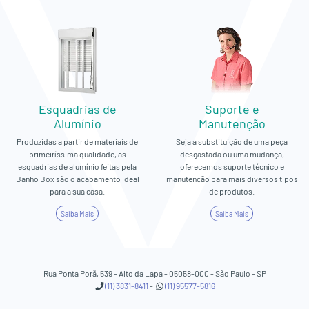
Esquadrias de
Suporte e
Alumínio
Manutenção
Produzidas a partir de materiais de
Seja a substituição de uma peça
primeiríssima qualidade, as
desgastada ou uma mudança,
esquadrias de alumínio feitas pela
oferecemos suporte técnico e
Banho Box são o acabamento ideal
manutenção para mais diversos tipos
para a sua casa.
de produtos.
Saiba Mais
Saiba Mais
Rua Ponta Porã, 539 - Alto da Lapa - 05058-000 - São Paulo - SP
(11) 3831-8411
-
(11) 95577-5816