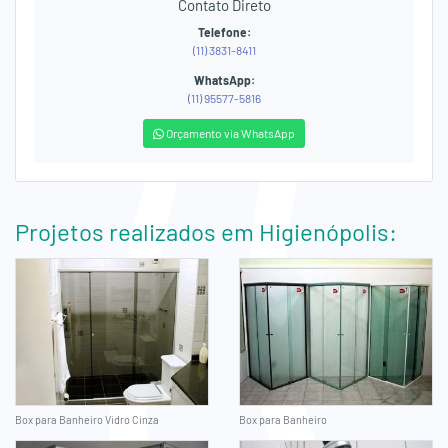
Contato Direto
Telefone:
(11) 3831-8411
WhatsApp:
(11) 95577-5816
Orçamento via WhatsApp
Projetos realizados em Higienópolis:
Box para Banheiro Vidro Cinza
Box para Banheiro