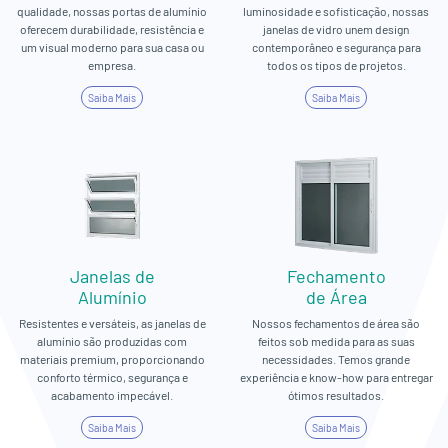
qualidade, nossas portas de alumínio
luminosidade e sofisticação, nossas
oferecem durabilidade, resistência e
janelas de vidro unem design
um visual moderno para sua casa ou
contemporâneo e segurança para
empresa.
todos os tipos de projetos.
Saiba Mais
Saiba Mais
Janelas de
Fechamento
Alumínio
de Área
Resistentes e versáteis, as janelas de
Nossos fechamentos de área são
alumínio são produzidas com
feitos sob medida para as suas
materiais premium, proporcionando
necessidades. Temos grande
conforto térmico, segurança e
experiência e know-how para entregar
acabamento impecável.
ótimos resultados.
Saiba Mais
Saiba Mais