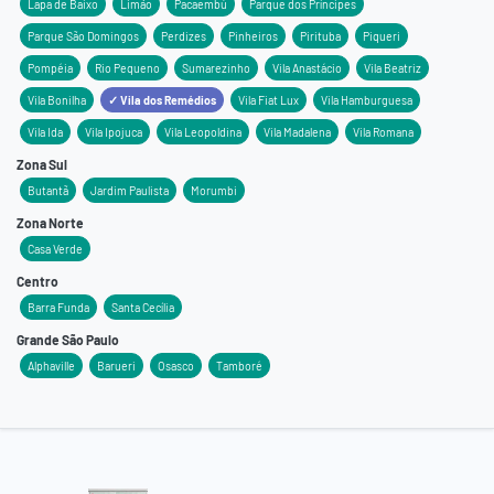
Lapa de Baixo
Limão
Pacaembú
Parque dos Príncipes
Parque São Domingos
Perdizes
Pinheiros
Pirituba
Piqueri
Pompéia
Rio Pequeno
Sumarezinho
Vila Anastácio
Vila Beatriz
Vila Bonilha
✓ Vila dos Remédios
Vila Fiat Lux
Vila Hamburguesa
Vila Ida
Vila Ipojuca
Vila Leopoldina
Vila Madalena
Vila Romana
Zona Sul
Butantã
Jardim Paulista
Morumbi
Zona Norte
Casa Verde
Centro
Barra Funda
Santa Cecília
Grande São Paulo
Alphaville
Barueri
Osasco
Tamboré