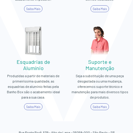
Saiba Mais
Saiba Mais
Esquadrias de
Suporte e
Alumínio
Manutenção
Produzidas a partir de materiais de
Seja a substituição de uma peça
primeiríssima qualidade, as
desgastada ou uma mudança,
esquadrias de alumínio feitas pela
oferecemos suporte técnico e
Banho Box são o acabamento ideal
manutenção para mais diversos tipos
para a sua casa.
de produtos.
Saiba Mais
Saiba Mais
Rua Ponta Porã, 539 - Alto da Lapa - 05058-000 - São Paulo - SP