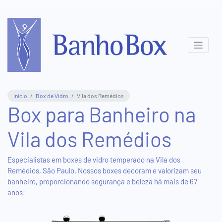
Central
de
Atendimento
(11)
Início
Box de Vidro
Vila dos Remédios
3831-
Box para Banheiro na
8411
Vila dos Remédios
(11)
95577-
5816
Especialistas em boxes de vidro temperado na Vila dos
Remédios, São Paulo. Nossos boxes decoram e valorizam seu
banheiro, proporcionando segurança e beleza há mais de 67
Show
anos!
Room
Virtual