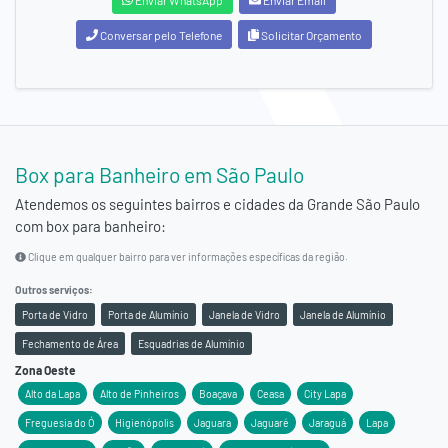
Conversar pelo Telefone
Solicitar Orçamento
Box para Banheiro em São Paulo
Atendemos os seguintes bairros e cidades da
Grande São Paulo
com box para banheiro:
Clique em qualquer bairro para ver informações específicas da região.
Outros serviços:
Porta de Vidro
Porta de Alumínio
Janela de Vidro
Janela de Alumínio
Fechamento de Área
Esquadrias de Alumínio
Zona Oeste
Alto da Lapa
Alto de Pinheiros
Boaçava
Ceasa
City Lapa
Freguesia do Ó
Higienópolis
Jaguara
Jaguaré
Jaraguá
Lapa