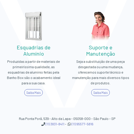
Esquadrias de
Suporte e
Alumínio
Manutenção
Produzidas a partir de materiais de
Seja a substituição de uma peça
primeiríssima qualidade, as
desgastada ou uma mudança,
esquadrias de alumínio feitas pela
oferecemos suporte técnico e
Banho Box são o acabamento ideal
manutenção para mais diversos tipos
para a sua casa.
de produtos.
Saiba Mais
Saiba Mais
Rua Ponta Porã, 539 - Alto da Lapa - 05058-000 - São Paulo - SP
(11) 3831-8411
-
(11) 95577-5816