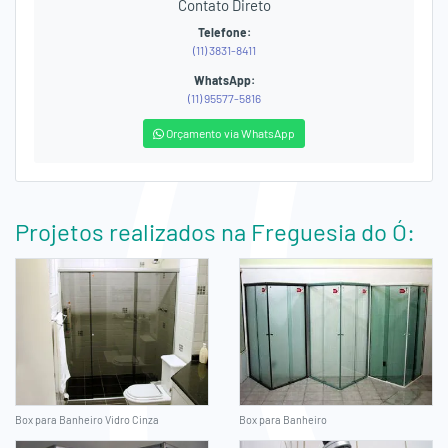
Contato Direto
Telefone:
(11) 3831-8411
WhatsApp:
(11) 95577-5816
Orçamento via WhatsApp
Projetos realizados na Freguesia do Ó:
Box para Banheiro Vidro Cinza
Box para Banheiro