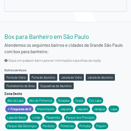
Box para Banheiro em São Paulo
Atendemos os seguintes bairros e cidades da
Grande São Paulo
com box para banheiro:
Clique em qualquer bairro para ver informações específicas da região.
Outros serviços:
Porta de Vidro
Porta de Alumínio
Janela de Vidro
Janela de Alumínio
Fechamento de Área
Esquadrias de Alumínio
Zona Oeste
Alto da Lapa
Alto de Pinheiros
Boaçava
Ceasa
City Lapa
✓ Freguesia do Ó
Higienópolis
Jaguara
Jaguaré
Jaraguá
Lapa
Lapa de Baixo
Limão
Pacaembú
Parque dos Príncipes
Parque São Domingos
Perdizes
Pinheiros
Pirituba
Piqueri