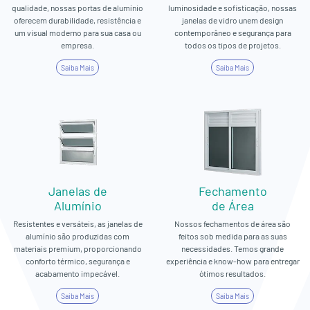
qualidade, nossas portas de alumínio
luminosidade e sofisticação, nossas
oferecem durabilidade, resistência e
janelas de vidro unem design
um visual moderno para sua casa ou
contemporâneo e segurança para
empresa.
todos os tipos de projetos.
Saiba Mais
Saiba Mais
Janelas de
Fechamento
Alumínio
de Área
Resistentes e versáteis, as janelas de
Nossos fechamentos de área são
alumínio são produzidas com
feitos sob medida para as suas
materiais premium, proporcionando
necessidades. Temos grande
conforto térmico, segurança e
experiência e know-how para entregar
acabamento impecável.
ótimos resultados.
Saiba Mais
Saiba Mais