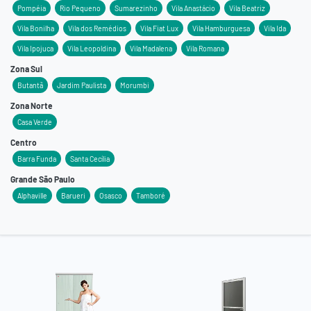
Pompéia
Rio Pequeno
Sumarezinho
Vila Anastácio
Vila Beatriz
Vila Bonilha
Vila dos Remédios
Vila Fiat Lux
Vila Hamburguesa
Vila Ida
Vila Ipojuca
Vila Leopoldina
Vila Madalena
Vila Romana
Zona Sul
Butantã
Jardim Paulista
Morumbi
Zona Norte
Casa Verde
Centro
Barra Funda
Santa Cecília
Grande São Paulo
Alphaville
Barueri
Osasco
Tamboré