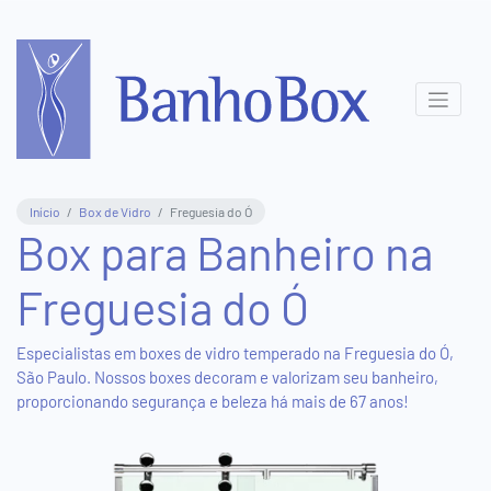
Central
de
Atendimento
(11)
Início
Box de Vidro
Freguesia do Ó
3831-
Box para Banheiro na
8411
Freguesia do Ó
(11)
95577-
5816
Especialistas em boxes de vidro temperado na Freguesia do Ó,
São Paulo. Nossos boxes decoram e valorizam seu banheiro,
proporcionando segurança e beleza há mais de 67 anos!
Show
Room
Virtual