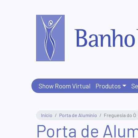
Central
de
Atendimento
(11)
3831-
Show Room Virtual
Produtos
Se
8411
(11)
Início
Porta de Alumínio
Freguesia do Ó
95577-
Porta de Alum
5816