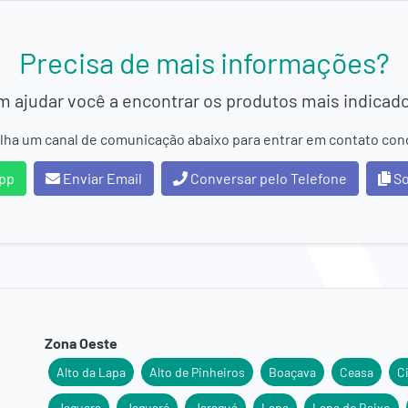
Precisa de mais informações?
 ajudar você a encontrar os produtos mais indicad
lha um canal de comunicação abaixo para entrar em contato con
pp
Enviar Email
Conversar pelo Telefone
So
Zona Oeste
Alto da Lapa
Alto de Pinheiros
Boaçava
Ceasa
C
Jaguara
Jaguaré
Jaraguá
Lapa
Lapa de Baixo