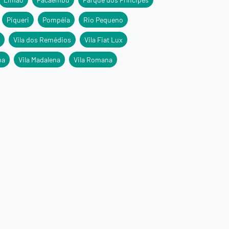
Piqueri
Pompéia
Rio Pequeno
Vila dos Remédios
Vila Fiat Lux
na
Vila Madalena
Vila Romana