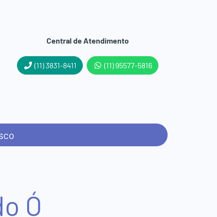
Central de Atendimento
(11) 3831-8411
(11) 95577-5816
sco
do Ó