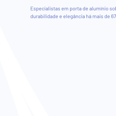
Especialistas em porta de alumínio so
Show
durabilidade e elegância há mais de 67
Room
Virtual
Produtos
Box
de
Vidro
para
Banheiro
Esquadrias
de