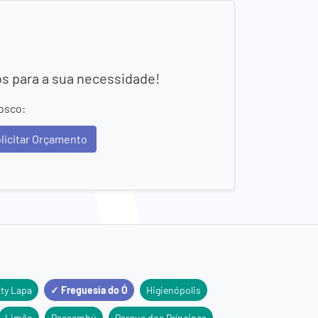
os para a sua necessidade!
osco:
licitar Orçamento
ity Lapa
✓ Freguesia do Ó
Higienópolis
Limão
Pacaembú
Parque dos Príncipes