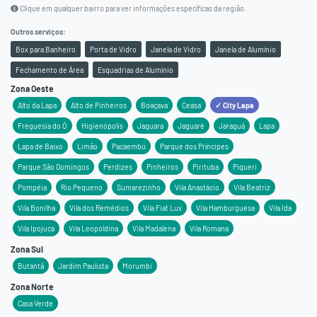
Clique em qualquer bairro para ver informações específicas da região.
Outros serviços:
Box para Banheiro
Porta de Vidro
Janela de Vidro
Janela de Alumínio
Fechamento de Área
Esquadrias de Alumínio
Zona Oeste
Alto da Lapa
Alto de Pinheiros
Boaçava
Ceasa
✓ City Lapa
Freguesia do Ó
Higienópolis
Jaguara
Jaguaré
Jaraguá
Lapa
Lapa de Baixo
Limão
Pacaembú
Parque dos Príncipes
Parque São Domingos
Perdizes
Pinheiros
Pirituba
Piqueri
Pompéia
Rio Pequeno
Sumarezinho
Vila Anastácio
Vila Beatriz
Vila Bonilha
Vila dos Remédios
Vila Fiat Lux
Vila Hamburguesa
Vila Ida
Vila Ipojuca
Vila Leopoldina
Vila Madalena
Vila Romana
Zona Sul
Butantã
Jardim Paulista
Morumbi
Zona Norte
Casa Verde