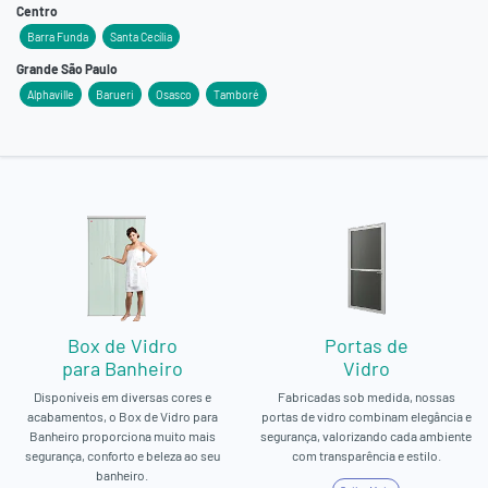
Centro
Barra Funda
Santa Cecília
Grande São Paulo
Alphaville
Barueri
Osasco
Tamboré
Box de Vidro
Portas de
para Banheiro
Vidro
Disponíveis em diversas cores e
Fabricadas sob medida, nossas
acabamentos, o Box de Vidro para
portas de vidro combinam elegância e
Banheiro proporciona muito mais
segurança, valorizando cada ambiente
segurança, conforto e beleza ao seu
com transparência e estilo.
banheiro.