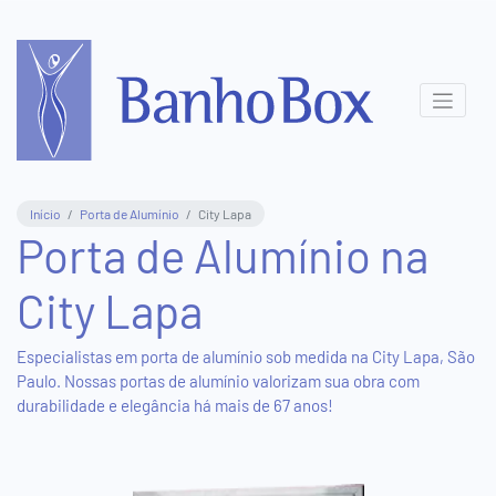
Central
de
Atendimento
(11)
Início
Porta de Alumínio
City Lapa
3831-
Porta de Alumínio na
8411
City Lapa
(11)
95577-
5816
Especialistas em porta de alumínio sob medida na City Lapa, São
Paulo. Nossas portas de alumínio valorizam sua obra com
durabilidade e elegância há mais de 67 anos!
Show
Room
Virtual