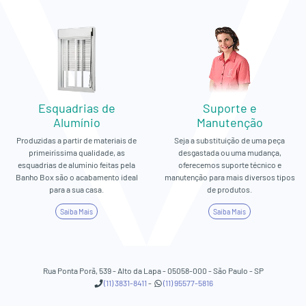
Esquadrias de
Suporte e
Alumínio
Manutenção
Produzidas a partir de materiais de
Seja a substituição de uma peça
primeiríssima qualidade, as
desgastada ou uma mudança,
esquadrias de alumínio feitas pela
oferecemos suporte técnico e
Banho Box são o acabamento ideal
manutenção para mais diversos tipos
para a sua casa.
de produtos.
Saiba Mais
Saiba Mais
Rua Ponta Porã, 539 - Alto da Lapa - 05058-000 - São Paulo - SP
(11) 3831-8411
-
(11) 95577-5816