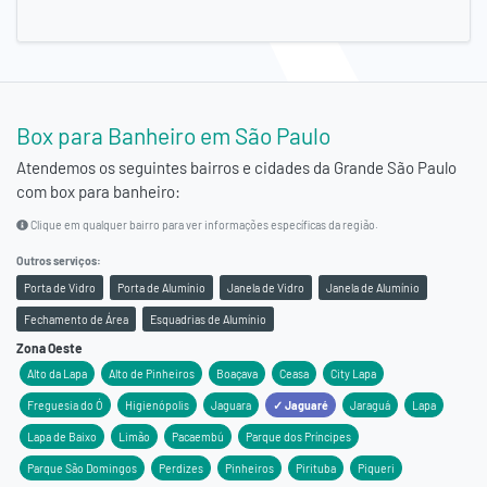
Box para Banheiro em São Paulo
Atendemos os seguintes bairros e cidades da
Grande São Paulo
com box para banheiro:
Clique em qualquer bairro para ver informações específicas da região.
Outros serviços:
Porta de Vidro
Porta de Alumínio
Janela de Vidro
Janela de Alumínio
Fechamento de Área
Esquadrias de Alumínio
Zona Oeste
Alto da Lapa
Alto de Pinheiros
Boaçava
Ceasa
City Lapa
Freguesia do Ó
Higienópolis
Jaguara
✓ Jaguaré
Jaraguá
Lapa
Lapa de Baixo
Limão
Pacaembú
Parque dos Príncipes
Parque São Domingos
Perdizes
Pinheiros
Pirituba
Piqueri