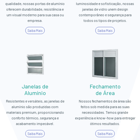
qualidade, nossas portas de alumínio
luminosidade e sofisticação, nossas
oferecem durabilidade, resistência e
janelas de vidro unem design
um visual moderno para sua casa ou
contemporâneo e segurança para
empresa.
todos os tipos de projetos.
Saiba Mais
Saiba Mais
Janelas de
Fechamento
Alumínio
de Área
Resistentes e versáteis, as janelas de
Nossos fechamentos de área são
alumínio são produzidas com
feitos sob medida para as suas
materiais premium, proporcionando
necessidades. Temos grande
conforto térmico, segurança e
experiência e know-how para entregar
acabamento impecável.
ótimos resultados.
Saiba Mais
Saiba Mais