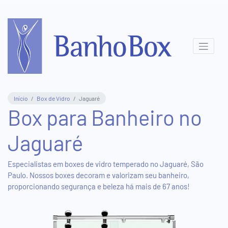
Central
de
Atendimento
(11)
Início
Box de Vidro
Jaguaré
3831-
Box para Banheiro no
8411
Jaguaré
(11)
95577-
5816
Especialistas em boxes de vidro temperado no Jaguaré, São
Paulo. Nossos boxes decoram e valorizam seu banheiro,
proporcionando segurança e beleza há mais de 67 anos!
Show
Room
Virtual