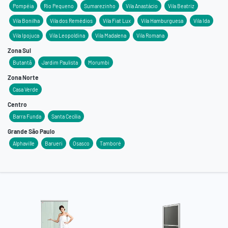
Pompéia
Rio Pequeno
Sumarezinho
Vila Anastácio
Vila Beatriz
Vila Bonilha
Vila dos Remédios
Vila Fiat Lux
Vila Hamburguesa
Vila Ida
Vila Ipojuca
Vila Leopoldina
Vila Madalena
Vila Romana
Zona Sul
Butantã
Jardim Paulista
Morumbi
Zona Norte
Casa Verde
Centro
Barra Funda
Santa Cecília
Grande São Paulo
Alphaville
Barueri
Osasco
Tamboré