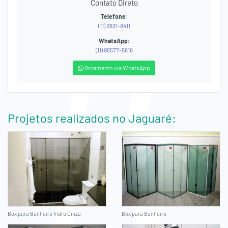
Contato Direto
Telefone:
(11) 3831-8411
WhatsApp:
(11) 95577-5816
Orçamento via WhatsApp
Projetos realizados no Jaguaré:
Box para Banheiro Vidro Cinza
Box para Banheiro